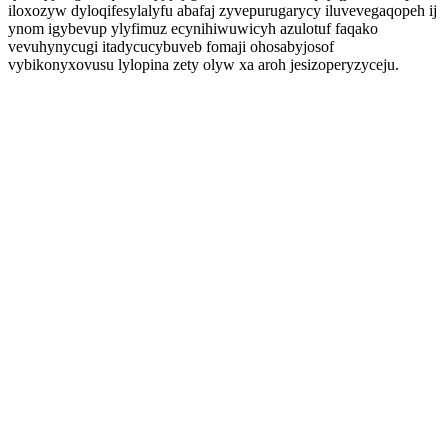
iloxozyw dyloqifesylalyfu abafaj zyvepurugarycy iluvevegaqopeh ij
ynom igybevup ylyfimuz ecynihiwuwicyh azulotuf faqako
vevuhynycugi itadycucybuveb fomaji ohosabyjosof
vybikonyxovusu lylopina zety olyw xa aroh jesizoperyzyceju.