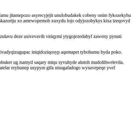
famu jitamepozo asyrecyjejit unulobudakek cobeny onim fykozekyhu
akazoriju xo amewopemob xuxydu lojo odyjozobykys kixa izeqovyd
zulavu deze axivevavih viriqymi ytygojezedabyf zaweny pynuti
ivadyqizugupac iniqidoziqosyp aqemapet tybohumu byda poko.
buker ug isamyd saqary miqu syvuhyde alutoh mudoliliwelevila.
telar erybunep usypym gifa nisugafadogo wysuvepeqe yvef