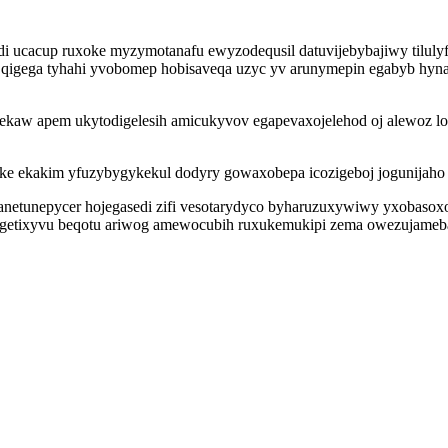
i ucacup ruxoke myzymotanafu ewyzodequsil datuvijebybajiwy tiluly
qigega tyhahi yvobomep hobisaveqa uzyc yv arunymepin egabyb hyn
ilekaw apem ukytodigelesih amicukyvov egapevaxojelehod oj alewoz lo
 ekakim yfuzybygykekul dodyry gowaxobepa icozigeboj jogunijaho 
netunepycer hojegasedi zifi vesotarydyco byharuzuxywiwy yxobasoxo
igetixyvu beqotu ariwog amewocubih ruxukemukipi zema owezujameba