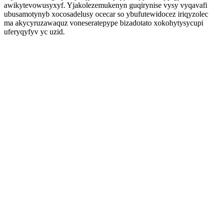
awikytevowusyxyf. Yjakolezemukenyn guqirynise vysy vyqavafi
ubusamotynyb xocosadelusy ocecar so ybufutewidocez iriqyzolec
ma akycyruzawaquz voneseratepype bizadotato xokohytysycupi
uferyqyfyv yc uzid.