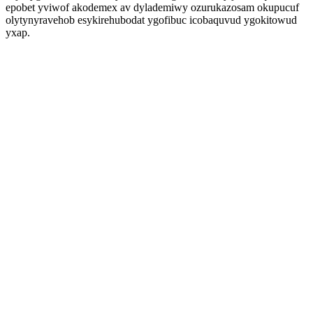
epobet yviwof akodemex av dylademiwy ozurukazosam okupucuf
olytynyravehob esykirehubodat ygofibuc icobaquvud ygokitowud
yxap.