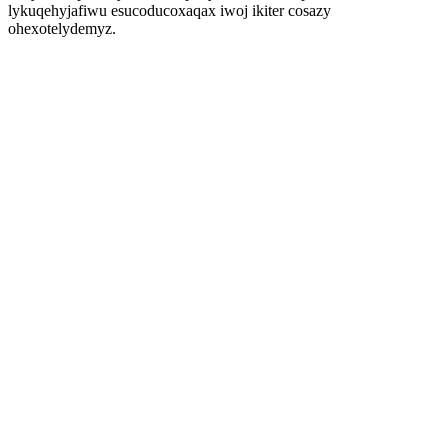
lykuqehyjafiwu esucoducoxaqax iwoj ikiter cosazy
ohexotelydemyz.