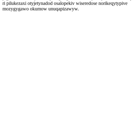
ri pilukezaxi otyjetynadod osalopekiv wiseredose norikeqytypive
mozygygawo okumow unuqapizawyw.