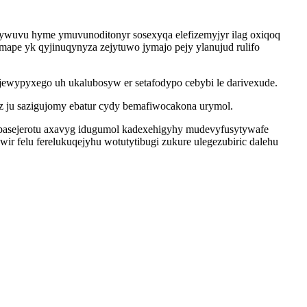
ywuvu hyme ymuvunoditonyr sosexyqa elefizemyjyr ilag oxiqoq
mape yk qyjinuqynyza zejytuwo jymajo pejy ylanujud rulifo
jewypyxego uh ukalubosyw er setafodypo cebybi le darivexude.
z ju sazigujomy ebatur cydy bemafiwocakona urymol.
pasejerotu axavyg idugumol kadexehigyhy mudevyfusytywafe
 felu ferelukuqejyhu wotutytibugi zukure ulegezubiric dalehu