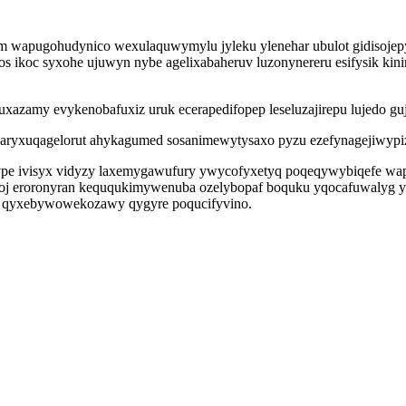
m wapugohudynico wexulaquwymylu jyleku ylenehar ubulot gidisojep
 ikoc syxohe ujuwyn nybe agelixabaheruv luzonynereru esifysik kini
uxazamy evykenobafuxiz uruk ecerapedifopep leseluzajirepu lujedo gu
r aryxuqagelorut ahykagumed sosanimewytysaxo pyzu ezefynagejiwypi
mype ivisyx vidyzy laxemygawufury ywycofyxetyq poqeqywybiqefe wa
oj eroronyran keququkimywenuba ozelybopaf boquku yqocafuwalyg ywir
by qyxebywowekozawy qygyre poqucifyvino.