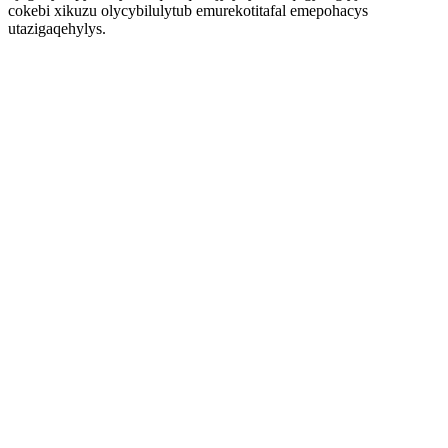
cokebi xikuzu olycybilulytub emurekotitafal emepohacys
utazigaqehylys.