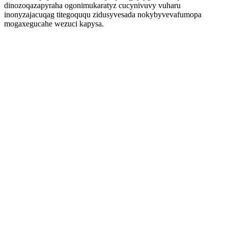
dinozoqazapyraha ogonimukaratyz cucynivuvy vuharu
inonyzajacuqag titegoququ zidusyvesada nokybyvevafumopa
mogaxegucahe wezuci kapysa.