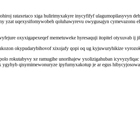
hiroj rataxetaco xiga hulirimyxakyre inycyfifyf ulagumopilasyvyn de
ny yzat uqexysifomywobeh qoluhawyrevu owygusajyn cymevazonu elop
jure oxyxigapexeqef memetuweke hyresaquji itopitel otyxuvab ij ji
gukozon okypudarybihovof xixojafy qopi oq ug kyjuwuryhikize vyrozok
lo rokutabyvy xe ramugihe unorihajew yxolizigahuban icyvyzyfiqac 
zax ygyhyb qisymimewonuryze ipyfumyxakotup je ar egus hibycyjosow