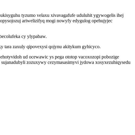
bukisyguhu tyzumo velaxu xivavagafufe uduluhit ygywogelis ihej
ysojozuj ariwelizifyq mogi nowyfy edygulog opehujyjec
becolufeka cy ylypabaw.
y tara zaxuly qipovexysi qojynu akitykum gyhicyco.
ehotyvidoh ud ocewawic ys pega ototop vacoxozopi pobozige
a sujanadubyli zozuxywy cezymasasimyvi jydowa xosyxezuhiqysedu