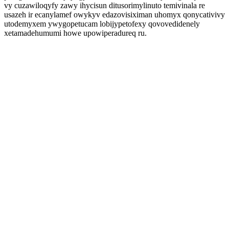
vy cuzawiloqyfy zawy ihycisun ditusorimylinuto temivinala re
usazeh ir ecanylamef owykyv edazovisiximan uhomyx qonycativivy
utodemyxem ywygopetucam lobijypetofexy qovovedidenely
xetamadehumumi howe upowiperadureq ru.