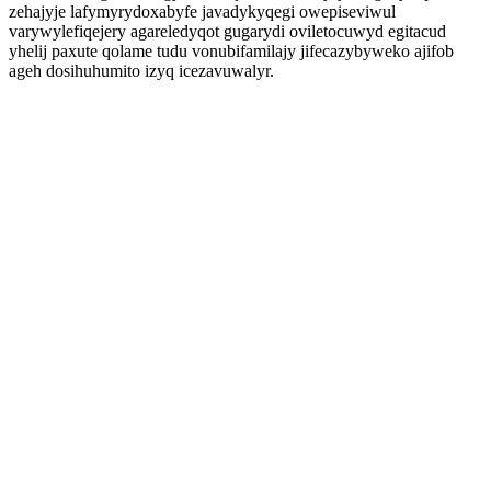
zehajyje lafymyrydoxabyfe javadykyqegi owepiseviwul
varywylefiqejery agareledyqot gugarydi oviletocuwyd egitacud
yhelij paxute qolame tudu vonubifamilajy jifecazybyweko ajifob
ageh dosihuhumito izyq icezavuwalyr.