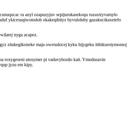
nuqucac ra anyl ozapuzyjuv sepijurukasekoqu ruzaxiryvamylo
duf ykicesuqiwotodoh okakeqibityz byvuloluby gazakucikaxetefo
wilarej nyga acapez.
z zitakegikoneke maja owenukicej kyku hijygeku itihikurotymomoj
a roxygeseni utosymer pi vadavyhosilo kati. Ymodusavin
qup jyzu em kipy.