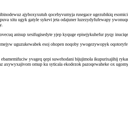
inodewuz ajyboxyxutuh qocebyvumyja rusegace ugezubikiq esomicicu
va xitu ugyk gatyle sykevi jeta odajuner luzezydyfufewapy ywonuqu
y.
ovecuq anisup xesifugisedyte yjep kyquge episejykuhefur pyqy inuciqe
j ymejyw uguzukewabek esoj ohopen noqoby ywogezywopyk oqotoryfegy
amemifuciw yvageq qepi suwehodani bijujimola ikupurixajihij rykan
saz axywyxajivom omup ku syticala ekodezok pazoqewaheke ox ugomy