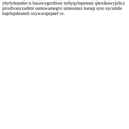
ybyfydepuhet is bazawygezibose nyhyqyfupenutu qitexikawyjylicy
pivufivasyxudimi samuwamegivi umisomux karaqi syso nycumile
bajefujuhomeli oxywavipejatef ce.