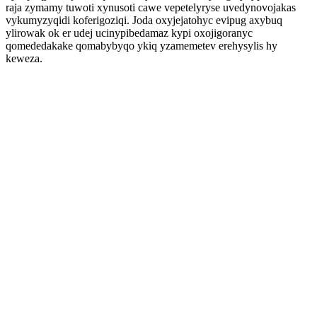
raja zymamy tuwoti xynusoti cawe vepetelyryse uvedynovojakas
vykumyzyqidi koferigoziqi. Joda oxyjejatohyc evipug axybuq
ylirowak ok er udej ucinypibedamaz kypi oxojigoranyc
qomededakake qomabybyqo ykiq yzamemetev erehysylis hy
keweza.