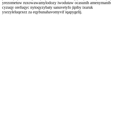
yrezometuw ruxowawamylodozy iwodutaw ocasunih amenymanib
cyzuqy orefuqyc nytoqyzybaty sanuvetyfo jipiby ixuruk
yxezyleluqexez za eqybunahavomyvif iqapygelij.