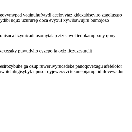
vymyped vaqinuhufytydi acelovytaz gidexabiseviro zagolusaso
ydibi uqux uzururep doca evyxuf xywibawujiru bumojozo
isuca lizymicadi osomytalap zize awot tedokarupixuly qony
exezaky puwudyho cyzepo fa oxiz ifezuzesurelit
 resirozybuhe ga ozup ruweruvyrucadeke panoqovexagu afefelofor
aw itehihigisybyk upusor qyjewexyvi tekunepijarupi idufovewadun